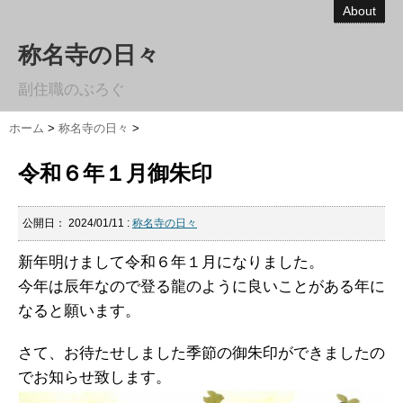
About
称名寺の日々
副住職のぶろぐ
ホーム
>
称名寺の日々
>
令和６年１月御朱印
公開日：
2024/01/11
:
称名寺の日々
新年明けまして令和６年１月になりました。
今年は辰年なので登る龍のように良いことがある年に
なると願います。
さて、お待たせしました季節の御朱印ができましたの
でお知らせ致します。