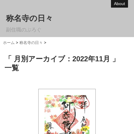
About
称名寺の日々
副住職のぶろぐ
ホーム
>
称名寺の日々
>
「 月別アーカイブ：2022年11月 」
一覧