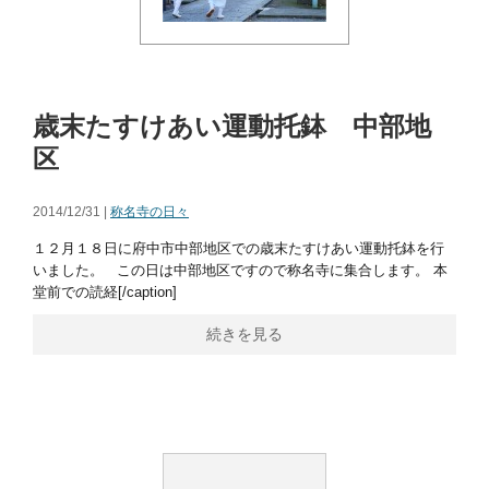
歳末たすけあい運動托鉢 中部地
区
2014/12/31 |
称名寺の日々
１２月１８日に府中市中部地区での歳末たすけあい運動托鉢を行
いました。 この日は中部地区ですので称名寺に集合します。 本
堂前での読経[/caption]
続きを見る