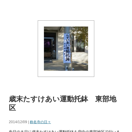
歳末たすけあい運動托鉢 東部地
区
2014/12/09 |
称名寺の日々
先日の８日に歳末たすけあい運動托鉢を府中の東部地区で行いま