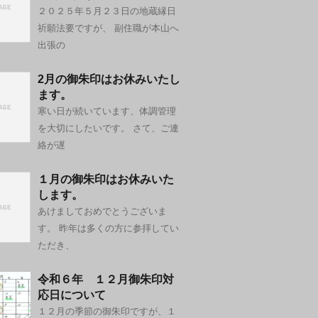
２０２５年５月２３日の地蔵縁日
祈願法要ですが、 副住職が本山へ
出張の
2月の御朱印はお休みいたし
ます。
寒い日が続いています、体調管理
を大切にしたいです。 さて、ご連
絡が遅
１月の御朱印はお休みいた
します。
あけましておめでとうございま
す。 昨年は多くの方に参拝してい
ただき、
令和６年 １２月御朱印対
応日について
１２月の季節の御朱印ですが、１