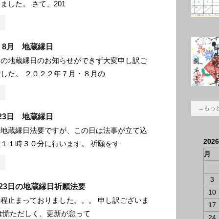
ました。 さて、201
月・8月 地蔵縁日
月の地蔵縁日のお知らせができず大変申し訳ご
した。 ２０２２年７月・８月の
→もっ
月23日 地蔵縁日
の地蔵縁日法要ですが、この日は法事が立て込
202
１１時３０分に行います。 祈願をす
月
3
1月23日の地蔵縁日祈願法要
10
程止まっておりました。。。 申し訳ございま
17
は慌ただしく、更新が怠って
24