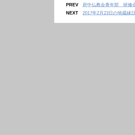
PREV
府中仏教会青年部 研修
NEXT
2017年2月23日の地蔵縁