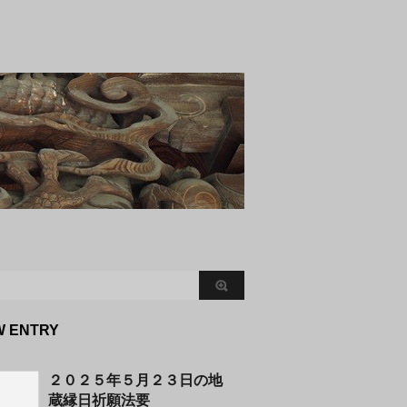
W ENTRY
２０２５年５月２３日の地
蔵縁日祈願法要