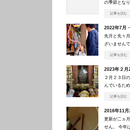
の季節となり
記事を読む
2022年7
先月と先々
ざいませんで
記事を読む
2023年２
２月２３日
んでいるため
記事を読む
2016年1
更新が二ヵ月
せん。 今年