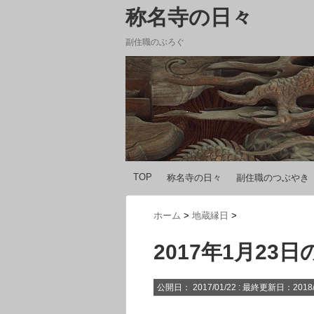
称名寺の日々
副住職のぶろぐ
TOP
称名寺の日々
副住職のつぶやき
ホーム
>
地蔵縁日
>
2017年1月23
公開日：
2017/01/22
: 最終更新日：2018/