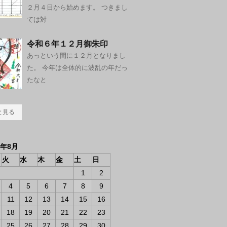
２月４日から始めます。 つきまし
ては対
令和６年１２月御朱印
あっという間に１２月となりまし
た。 今年は全体的に波乱の年だっ
たなと
と見る
6年8月
火
水
木
金
土
日
1
2
4
5
6
7
8
9
11
12
13
14
15
16
18
19
20
21
22
23
25
26
27
28
29
30