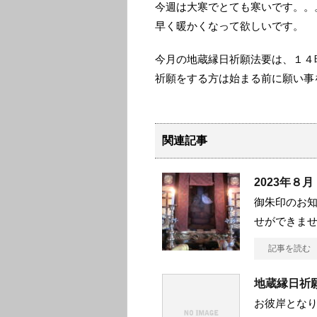
今週は大寒でとても寒いです。。
早く暖かくなって欲しいです。
今月の地蔵縁日祈願法要は、１４
祈願をする方は始まる前に願い事
関連記事
2023年８
御朱印のお
せができませ
記事を読む
地蔵縁日祈願
お彼岸となり