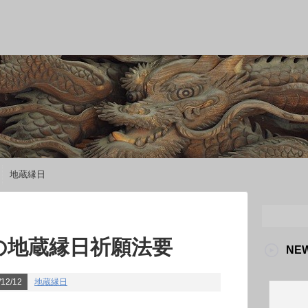
地蔵縁日
日の地蔵縁日祈願法要
NE
12/12
地蔵縁日