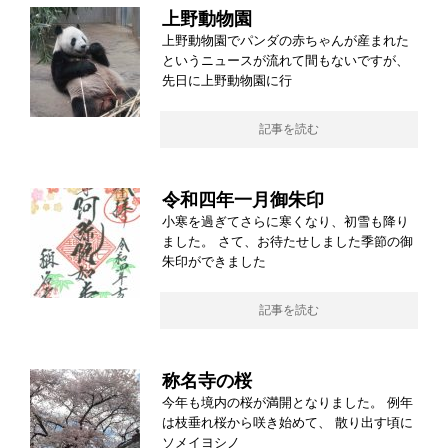
上野動物園
上野動物園でパンダの赤ちゃんが産まれた
というニュースが流れて間もないですが、
先日に上野動物園に行
記事を読む
令和四年一月御朱印
小寒を過ぎてさらに寒くなり、初雪も降り
ました。 さて、お待たせしました季節の御
朱印ができました
記事を読む
称名寺の桜
今年も境内の桜が満開となりました。 例年
は枝垂れ桜から咲き始めて、 散り出す頃に
ソメイヨシノ