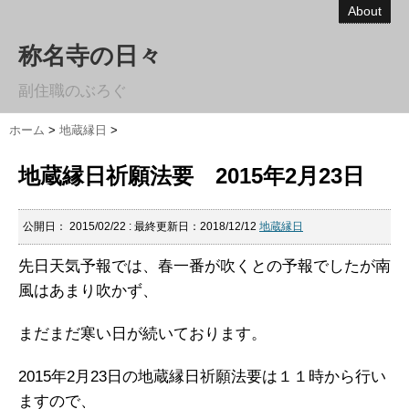
About
称名寺の日々
副住職のぶろぐ
ホーム
>
地蔵縁日
>
地蔵縁日祈願法要 2015年2月23日
公開日：
2015/02/22
: 最終更新日：2018/12/12
地蔵縁日
先日天気予報では、春一番が吹くとの予報でしたが南
風はあまり吹かず、
まだまだ寒い日が続いております。
2015年2月23日の地蔵縁日祈願法要は１１時から行い
ますので、