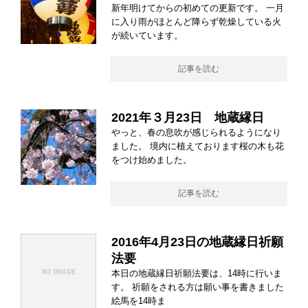
新年明けてからの初めての更新です。 一月
に入り雨がほとんど降らず乾燥している火
が続いています。
記事を読む
2021年３月23日 地蔵縁日
やっと、春の息吹が感じられるようになり
ました。 境内に植えております桜の木も花
をつけ始めました。
記事を読む
2016年4月23日の地蔵縁日祈願
法要
本日の地蔵縁日祈願法要は、14時に行いま
す。 祈願をされる方は願い事を書きました
絵馬を14時ま