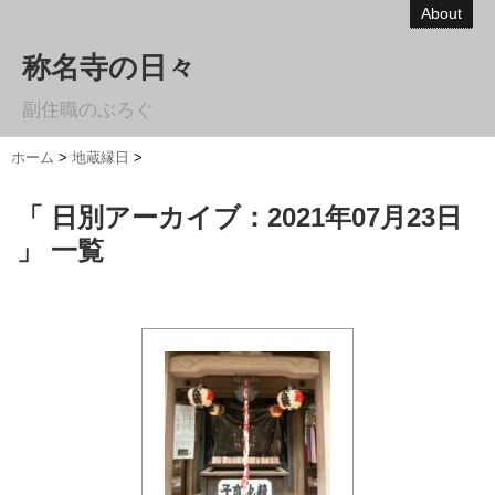
About
称名寺の日々
副住職のぶろぐ
ホーム
>
地蔵縁日
>
「 日別アーカイブ：2021年07月23日
」 一覧